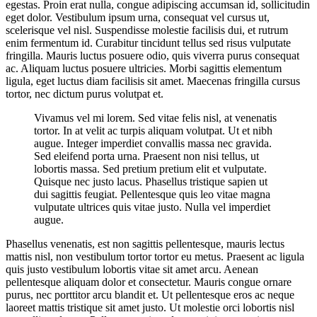
egestas. Proin erat nulla, congue adipiscing accumsan id, sollicitudin
eget dolor. Vestibulum ipsum urna, consequat vel cursus ut,
scelerisque vel nisl. Suspendisse molestie facilisis dui, et rutrum
enim fermentum id. Curabitur tincidunt tellus sed risus vulputate
fringilla. Mauris luctus posuere odio, quis viverra purus consequat
ac. Aliquam luctus posuere ultricies. Morbi sagittis elementum
ligula, eget luctus diam facilisis sit amet. Maecenas fringilla cursus
tortor, nec dictum purus volutpat et.
Vivamus vel mi lorem. Sed vitae felis nisl, at venenatis
tortor. In at velit ac turpis aliquam volutpat. Ut et nibh
augue. Integer imperdiet convallis massa nec gravida.
Sed eleifend porta urna. Praesent non nisi tellus, ut
lobortis massa. Sed pretium pretium elit et vulputate.
Quisque nec justo lacus. Phasellus tristique sapien ut
dui sagittis feugiat. Pellentesque quis leo vitae magna
vulputate ultrices quis vitae justo. Nulla vel imperdiet
augue.
Phasellus venenatis, est non sagittis pellentesque, mauris lectus
mattis nisl, non vestibulum tortor tortor eu metus. Praesent ac ligula
quis justo vestibulum lobortis vitae sit amet arcu. Aenean
pellentesque aliquam dolor et consectetur. Mauris congue ornare
purus, nec porttitor arcu blandit et. Ut pellentesque eros ac neque
laoreet mattis tristique sit amet justo. Ut molestie orci lobortis nisl