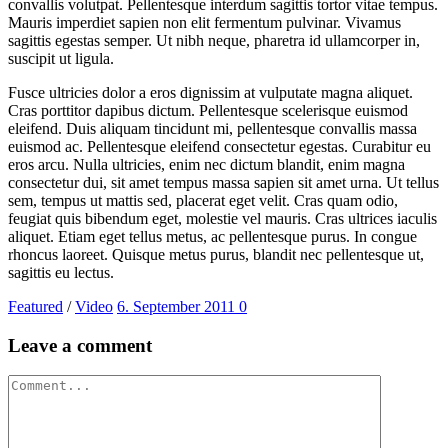
convallis volutpat. Pellentesque interdum sagittis tortor vitae tempus.
Mauris imperdiet sapien non elit fermentum pulvinar. Vivamus
sagittis egestas semper. Ut nibh neque, pharetra id ullamcorper in,
suscipit ut ligula.
Fusce ultricies dolor a eros dignissim at vulputate magna aliquet.
Cras porttitor dapibus dictum. Pellentesque scelerisque euismod
eleifend. Duis aliquam tincidunt mi, pellentesque convallis massa
euismod ac. Pellentesque eleifend consectetur egestas. Curabitur eu
eros arcu. Nulla ultricies, enim nec dictum blandit, enim magna
consectetur dui, sit amet tempus massa sapien sit amet urna. Ut tellus
sem, tempus ut mattis sed, placerat eget velit. Cras quam odio,
feugiat quis bibendum eget, molestie vel mauris. Cras ultrices iaculis
aliquet. Etiam eget tellus metus, ac pellentesque purus. In congue
rhoncus laoreet. Quisque metus purus, blandit nec pellentesque ut,
sagittis eu lectus.
Featured
/
Video
6. September 2011
0
Leave a comment
Comment