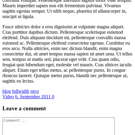
convallis volutpat. Pellentesque interdum sagittis tortor vitae tempus.
Mauris imperdiet sapien non elit fermentum pulvinar. Vivamus
sagittis egestas semper. Ut nibh neque, pharetra id ullamcorper in,
suscipit ut ligula.
Fusce ultricies dolor a eros dignissim at vulputate magna aliquet.
Cras porttitor dapibus dictum. Pellentesque scelerisque euismod
eleifend. Duis aliquam tincidunt mi, pellentesque convallis massa
euismod ac. Pellentesque eleifend consectetur egestas. Curabitur eu
eros arcu. Nulla ultricies, enim nec dictum blandit, enim magna
consectetur dui, sit amet tempus massa sapien sit amet urna. Ut tellus
sem, tempus ut mattis sed, placerat eget velit. Cras quam odio,
feugiat quis bibendum eget, molestie vel mauris. Cras ultrices iaculis
aliquet. Etiam eget tellus metus, ac pellentesque purus. In congue
rhoncus laoreet. Quisque metus purus, blandit nec pellentesque ut,
sagittis eu lectus.
blog
fullwidth
nivo
Video
6. September 2011
0
Leave a comment
Comment