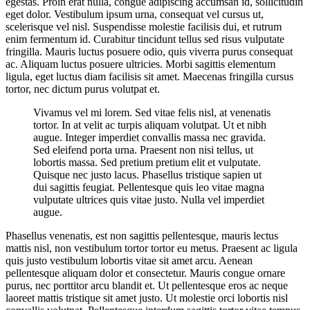
egestas. Proin erat nulla, congue adipiscing accumsan id, sollicitudin
eget dolor. Vestibulum ipsum urna, consequat vel cursus ut,
scelerisque vel nisl. Suspendisse molestie facilisis dui, et rutrum
enim fermentum id. Curabitur tincidunt tellus sed risus vulputate
fringilla. Mauris luctus posuere odio, quis viverra purus consequat
ac. Aliquam luctus posuere ultricies. Morbi sagittis elementum
ligula, eget luctus diam facilisis sit amet. Maecenas fringilla cursus
tortor, nec dictum purus volutpat et.
Vivamus vel mi lorem. Sed vitae felis nisl, at venenatis
tortor. In at velit ac turpis aliquam volutpat. Ut et nibh
augue. Integer imperdiet convallis massa nec gravida.
Sed eleifend porta urna. Praesent non nisi tellus, ut
lobortis massa. Sed pretium pretium elit et vulputate.
Quisque nec justo lacus. Phasellus tristique sapien ut
dui sagittis feugiat. Pellentesque quis leo vitae magna
vulputate ultrices quis vitae justo. Nulla vel imperdiet
augue.
Phasellus venenatis, est non sagittis pellentesque, mauris lectus
mattis nisl, non vestibulum tortor tortor eu metus. Praesent ac ligula
quis justo vestibulum lobortis vitae sit amet arcu. Aenean
pellentesque aliquam dolor et consectetur. Mauris congue ornare
purus, nec porttitor arcu blandit et. Ut pellentesque eros ac neque
laoreet mattis tristique sit amet justo. Ut molestie orci lobortis nisl